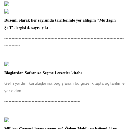
Düzenli olarak her sayısında tariflerimle yer aldığım "Mutfağın
Şefi" dergisi 4. sayısı çıktı.
-----------------------------------------------------------------------------------
-----------
Bloglardan Sofranıza Seçme Lezzetler kitabı
Geliri yardım kuruluşlarına bağışlanan bu güzel kitapta üç tarifimle
yer aldım.
-----------------------------------------------------
Milliyet Gazetesi lezzet yazarı, şef Özlem Mekik en beğendiği ve