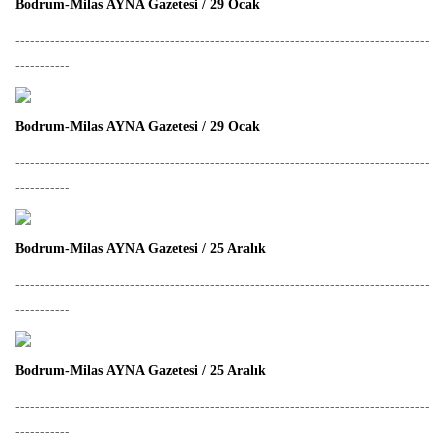
Bodrum-Milas AYNA Gazetesi / 29 Ocak
-----------------------------------------------------------------------------------
-----------
Bodrum-Milas AYNA Gazetesi / 29 Ocak
-----------------------------------------------------------------------------------
-----------
Bodrum-Milas AYNA Gazetesi / 25 Aralık
-----------------------------------------------------------------------------------
-----------
Bodrum-Milas AYNA Gazetesi / 25 Aralık
-----------------------------------------------------------------------------------
-----------