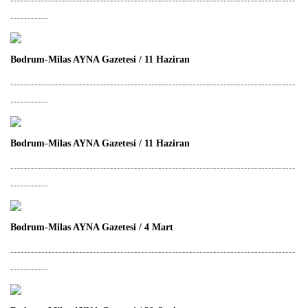
-----------
Bodrum-Milas AYNA Gazetesi / 11 Haziran
-----------------------------------------------------------------------------------
-----------
Bodrum-Milas AYNA Gazetesi / 11 Haziran
-----------------------------------------------------------------------------------
-----------
Bodrum-Milas AYNA Gazetesi / 4 Mart
-----------------------------------------------------------------------------------
-----------