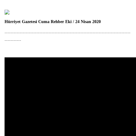
Hürriyet Gazetesi Cuma Rehber Eki / 24 Nisan 2020
-----------------------------------------------------------------------------------
-----------