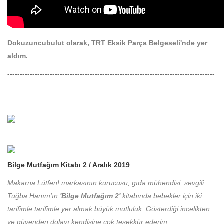
Dokuzuncubulut olarak, TRT Eksik Parça Belgeseli'nde yer
aldım.
-----------------------------------------------------------------------------------
-----------
Bilge Mutfağım Kitabı 2 / Aralık 2019
Makarna Lütfen! markasının kurucusu, gıda mühendisi, sevgili
Tuğba Hanım'ın
'Bilge Mutfağım 2'
kitabında bebekler için iki
tarifimle tarifimle yer almak büyük mutluluk. Gösterdiği incelikten
ve güvenden dolayı kendisine çok teşekkür ederim.