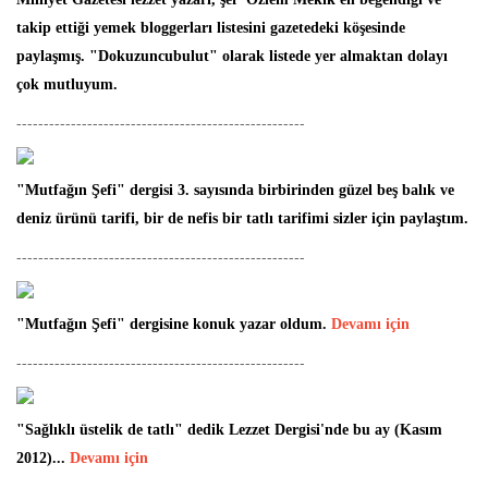
takip ettiği yemek bloggerları listesini gazetedeki köşesinde
paylaşmış. "Dokuzuncubulut" olarak listede yer almaktan dolayı
çok mutluyum.
-----------------------------------------------------
"Mutfağın Şefi" dergisi 3. sayısında birbirinden güzel beş balık ve
deniz ürünü tarifi, bir de nefis bir tatlı tarifimi sizler için paylaştım.
-----------------------------------------------------
"Mutfağın Şefi" dergisine konuk yazar oldum.
Devamı için
-----------------------------------------------------
"Sağlıklı üstelik de tatlı" dedik Lezzet Dergisi'nde bu ay (Kasım
2012)...
Devamı için